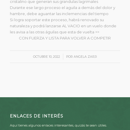
cristalino que generan sus grandulas lagrimales
Durante ese largo proceso el aguila a demás del dolor y
hambre, debe aguantar las inclemencias del tiempo
Si logra soportar este proceso, habrá renovado su
naturaleza y podrá lanzarse AL VACIO en un vuelo donde
les avisa a las otras águilas que esta de vuelta >>
CON FUERZA Y LISTA PARA VOLVER A COMPETIR
/
OCTUBRE 10, 2022
POR
ANGELA ZARJI
ENLACES DE INTERÉS
Aquí tienes algunos enlaces interesantes, quizás te sean útiles.