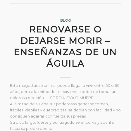
BLOG
RENOVARSE O
DEJARSE MORIR –
ENSEÑANZAS DE UN
ÁGUILA
Este magestuoso animal puede llegar a vivir entre 50 o 60
años, pero a la mitad de su existencia debe de tomar uns
dolorosa decisión.. … SE RENUEVA O MUERE
A la mitad de su vida sus poderosas garras se tornan,
fragiles, debiles y quebradizas, se doblan con facilidad y no
consiguen agarrar con fuerza sus presas.
Su pico largo, fuerte y puntiagudo se encorva y apunta
hacia su propio pecho.