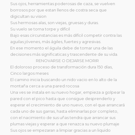
Sus ojos, herramientas poderosas de caza, se vuelven
borrosos por que estan llenos de costra seca que
digicultan su vision
Sus hermosas alas, son viejas, gruesas y duras.
Su vuelo se torna torpe y difícil
Bajo esas circunstancias es más difícil competir contra las
aguilas jóvenes, más ágiles, fuertes y agresivas.
En ese momento el águila debe de tomar una de las
decisiones más significaticas y trascendente de su vida.
RENOVARSE O DEJARSE MORIR
El doloroso proceso de transformación dura 150 días,
Cinco largos meses
El camino inicia buscando un nido vacio en lo alto de la
montaña cerca a una pared rocosa
Una ves se instala en su nuevo hogar, empieza a golpear la
pared con el pico hasta que consigue desprenderlo y
esperar el crecimiento de uno nuevo, con el que arrancará
cada uno de sus garras, hasta eliminarlas por completo,
con el nacimiento de sus uñas tendra que arrancar sus
plumas viejas y esperar a que renazca su nuevo plumaje
Sus ojos se empezaran a limpiar gracias a un liquido