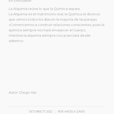
En conclusión:
La Alquimia reúne lo que la Química separa.
La Alquimia es el matrimonio real, la Química el divorcio
que vemos todos los días en la mayoría de las parejas.
«Comencemos a construir relaciones conscientes, pues la
química siempre nos hará envejecer el cuerpo,
mientras la alquimia siempre nos acariciará desde
adentro»
.
.
.
.
.
.
Autor: Diego Van
/
OCTUBRE 17, 2022
POR
ANGELA ZARJI