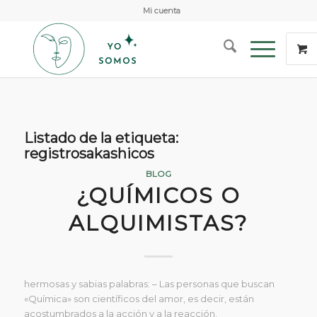
Mi cuenta
Listado de la etiqueta:
registrosakashicos
BLOG
¿QUÍMICOS O
ALQUIMISTAS?
hermosas y sabias palabras: – Las personas que buscan
«Química» son científicos del amor, es decir, están
acostumbrados a la acción y a la reacción.