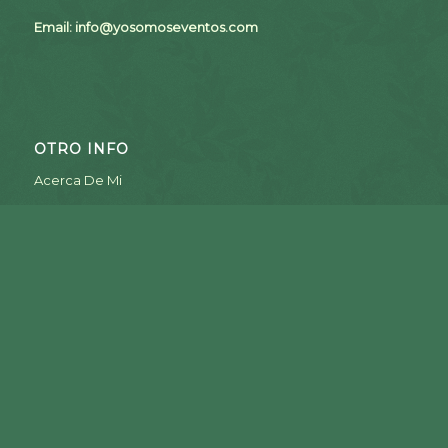
Email:
info@yosomoseventos.com
OTRO INFO
Acerca De Mi
Preguntas Frecuentes
¿Te gustaría que publiquemos tu articulo?
CONGRESO VIRTUAL EL MUNDO A TU FAVOR 9na Edición
Formulario Completo para expositores a EL MUNDO A TU
FAVOR
DESAYUNO SOLIDARIO 2023