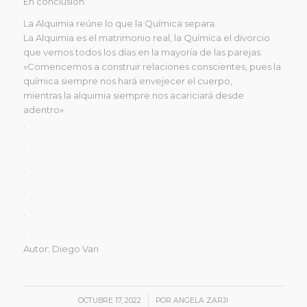
En conclusión:
La Alquimia reúne lo que la Química separa.
La Alquimia es el matrimonio real, la Química el divorcio
que vemos todos los días en la mayoría de las parejas.
«Comencemos a construir relaciones conscientes, pues la
química siempre nos hará envejecer el cuerpo,
mientras la alquimia siempre nos acariciará desde
adentro»
.
.
.
.
.
.
Autor: Diego Van
/
OCTUBRE 17, 2022
POR
ANGELA ZARJI