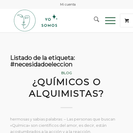
Mi cuenta
Listado de la etiqueta:
#necesidadoeleccion
BLOG
¿QUÍMICOS O
ALQUIMISTAS?
hermosas y sabias palabras: – Las personas que buscan
«Química» son científicos del amor, es decir, están
acostumbrados a la acción y a la reacción.