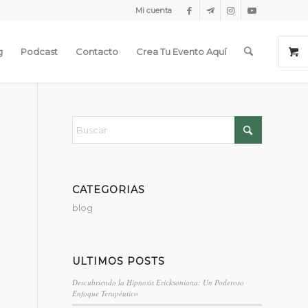
Mi cuenta
g
Podcast
Contacto
Crea Tu Evento Aquí
CATEGORIAS
blog
ULTIMOS POSTS
Descubriendo la Hipnosis Ericksoniana: Un Poderoso
Enfoque Terapéutico