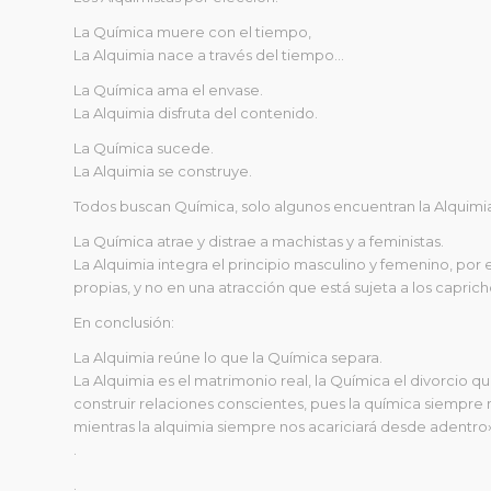
La Química muere con el tiempo,
La Alquimia nace a través del tiempo…
La Química ama el envase.
La Alquimia disfruta del contenido.
La Química sucede.
La Alquimia se construye.
Todos buscan Química, solo algunos encuentran la Alquimi
La Química atrae y distrae a machistas y a feministas.
La Alquimia integra el principio masculino y femenino, por e
propias, y no en una atracción que está sujeta a los capric
En conclusión:
La Alquimia reúne lo que la Química separa.
La Alquimia es el matrimonio real, la Química el divorcio 
construir relaciones conscientes, pues la química siempre 
mientras la alquimia siempre nos acariciará desde adentro
.
.