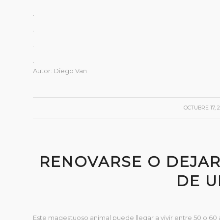
.
.
.
.
Autor: Diego Van
/
OCTUBRE 17, 
RENOVARSE O DEJAR
DE U
Este magestuoso animal puede llegar a vivir entre 50 o 60