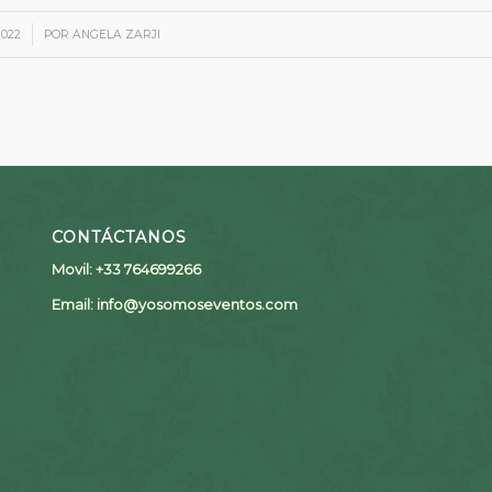
2022
POR
ANGELA ZARJI
CONTÁCTANOS
Movil: +33 764699266
Email:
info@yosomoseventos.com