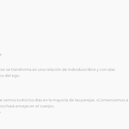
a.
so se transforma en una relación de individuos libre y con alas
hos del ego.
que vemos todos los días en la mayoría de las parejas. «Comencemos a
nos hará envejecer el cuerpo,
»