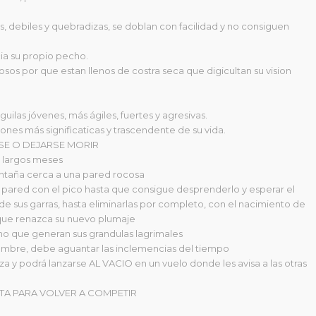
es, debiles y quebradizas, se doblan con facilidad y no consiguen
cia su propio pecho.
sos por que estan llenos de costra seca que digicultan su vision
guilas jóvenes, más ágiles, fuertes y agresivas.
nes más significaticas y trascendente de su vida.
E O DEJARSE MORIR
o largos meses
montaña cerca a una pared rocosa
a pared con el pico hasta que consigue desprenderlo y esperar el
e sus garras, hasta eliminarlas por completo, con el nacimiento de
a que renazca su nuevo plumaje
lino que generan sus grandulas lagrimales
hambre, debe aguantar las inclemencias del tiempo
za y podrá lanzarse AL VACIO en un vuelo donde les avisa a las otras
STA PARA VOLVER A COMPETIR