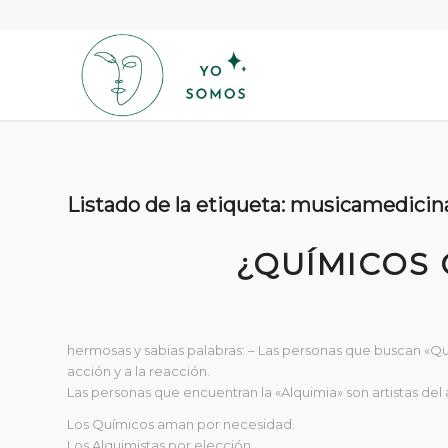
Listado de la etiqueta:
musicamedicin
¿QUÍMICOS 
hermosas y sabias palabras: – Las personas que buscan «Quí
acción y a la reacción.
Las personas que encuentran la «Alquimia» son artistas d
Los Químicos aman por necesidad.
Los Alquimistas por elección.