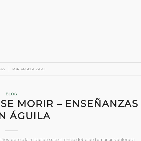
2022
POR
ANGELA ZARJI
BLOG
SE MORIR – ENSEÑANZAS
N ÁGUILA
 años, pero a la mitad de su existencia debe de tomar uns dolorosa