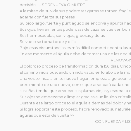
decisión.. … SE RENUEVA O MUERE
A la mitad de su vida sus poderosas garras se tornan, fragil
agarrar con fuerza sus presas.
Su pico largo, fuerte y puntiagudo se encorva y apunta ha
Sus ojos, herramientas poderosas de caza, se vuelven borro
Sus hermosas alas, son viejas, gruesas y duras.
Su vuelo se torna torpe y difícil
Bajo esas circunstancias es más difícil competir contra las a
En ese momento el águila debe de tomar una de las decisio
RENOVARS
El doloroso proceso de transformación dura 150 días, Cinc
El camino inicia buscando un nido vacio en lo alto de la 
Una ves se instala en su nuevo hogar, empieza a golpear l
crecimiento de uno nuevo, con el que arrancará cada uno d
sus uñas tendra que arrancar sus plumas viejas y esperar 
Sus ojos se empezaran a limpiar gracias a un liquido crista
Durante ese largo proceso el aguila a demás del dolor y 
Si logra soportar este proceso, habrá renovado su naturale
águilas que esta de vuelta >>
CON FUERZA Y LI