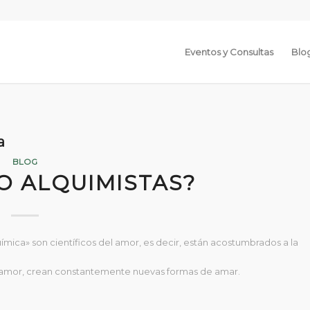
Eventos y Consultas
Blo
a
BLOG
O ALQUIMISTAS?
mica» son científicos del amor, es decir, están acostumbrados a la
el amor, crean constantemente nuevas formas de amar.