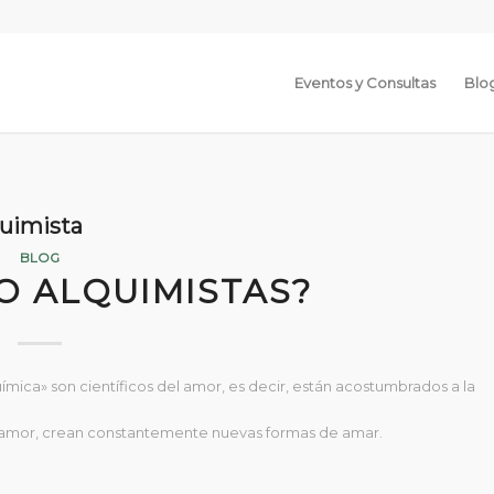
Eventos y Consultas
Blo
quimista
BLOG
O ALQUIMISTAS?
mica» son científicos del amor, es decir, están acostumbrados a la
el amor, crean constantemente nuevas formas de amar.