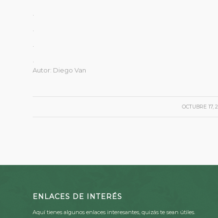
.
.
.
.
Autor: Diego Van
/
OCTUBRE 17, 
ENLACES DE INTERÉS
Aquí tienes algunos enlaces interesantes, quizás te sean útiles.