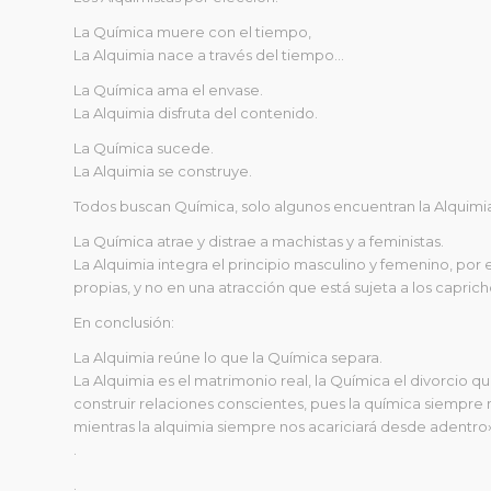
La Química muere con el tiempo,
La Alquimia nace a través del tiempo…
La Química ama el envase.
La Alquimia disfruta del contenido.
La Química sucede.
La Alquimia se construye.
Todos buscan Química, solo algunos encuentran la Alquimi
La Química atrae y distrae a machistas y a feministas.
La Alquimia integra el principio masculino y femenino, por e
propias, y no en una atracción que está sujeta a los capric
En conclusión:
La Alquimia reúne lo que la Química separa.
La Alquimia es el matrimonio real, la Química el divorcio 
construir relaciones conscientes, pues la química siempre 
mientras la alquimia siempre nos acariciará desde adentro
.
.