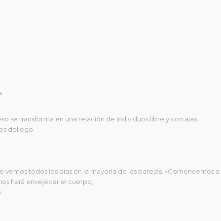
a.
so se transforma en una relación de individuos libre y con alas
hos del ego.
que vemos todos los días en la mayoría de las parejas. «Comencemos a
nos hará envejecer el cuerpo,
»