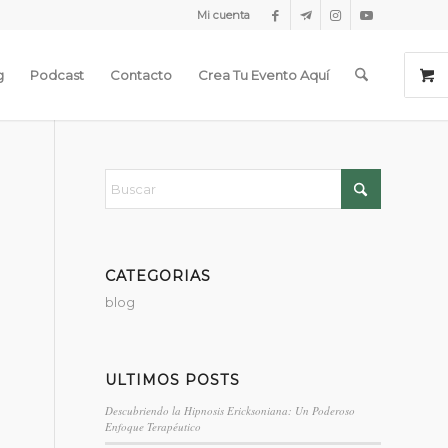
Mi cuenta
g
Podcast
Contacto
Crea Tu Evento Aquí
CATEGORIAS
blog
ULTIMOS POSTS
Descubriendo la Hipnosis Ericksoniana: Un Poderoso
Enfoque Terapéutico