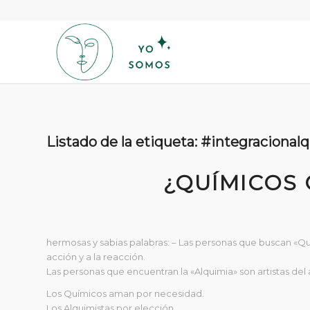
Listado de la etiqueta:
#integracional
¿QUÍMICOS 
hermosas y sabias palabras: – Las personas que buscan «Quí
acción y a la reacción.
Las personas que encuentran la «Alquimia» son artistas d
Los Químicos aman por necesidad.
Los Alquimistas por elección.