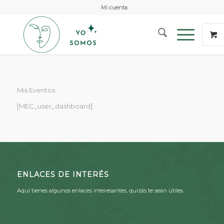
Mi cuenta
Mis Eventos
[MEC_user_dashboard]
ENLACES DE INTERÉS
Aquí tienes algunos enlaces interesantes, quizás te sean útiles.